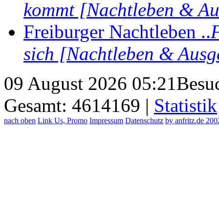
kommt [Nachtleben & Au
Freiburger Nachtleben ..
F
sich [Nachtleben & Ausg
09 August 2026 05:21
Besuc
Gesamt: 4614169 |
Statistik
nach oben
Link Us, Promo
Impressum
Datenschutz
by anfritz.de 20