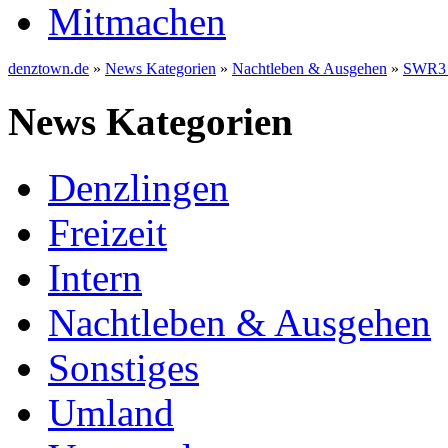
Mitmachen
denztown.de
»
News Kategorien
»
Nachtleben & Ausgehen
»
SWR3 D
News Kategorien
Denzlingen
Freizeit
Intern
Nachtleben & Ausgehen
Sonstiges
Umland