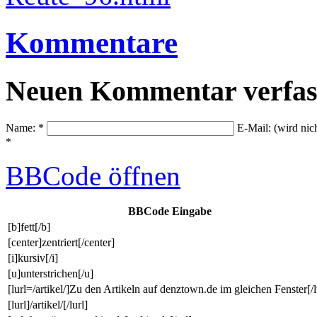
Kommentare
Neuen Kommentar verfas
Name: *
E-Mail: (wird nic
*
BBCode
öffnen
BBCode Eingabe
[b]fett[/b]
[center]zentriert[/center]
[i]kursiv[/i]
[u]unterstrichen[/u]
[lurl=/artikel/]Zu den Artikeln auf denztown.de im gleichen Fenster[/l
[lurl]/artikel/[/lurl]