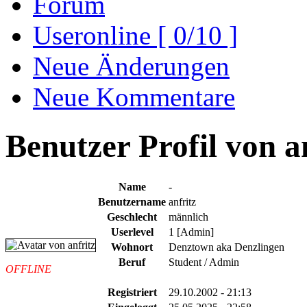
Forum
Useronline [ 0/10 ]
Neue Änderungen
Neue Kommentare
Benutzer Profil von an
Name
-
Benutzername
anfritz
Geschlecht
männlich
Userlevel
1 [Admin]
Wohnort
Denztown aka Denzlingen
Beruf
Student / Admin
OFFLINE
Registriert
29.10.2002 - 21:13