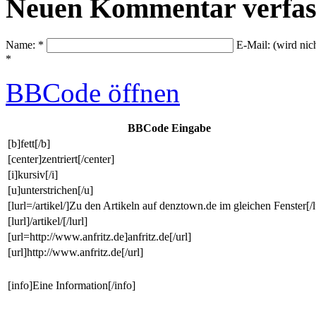
Neuen Kommentar verfas
Name: *
E-Mail: (wird nic
*
BBCode
öffnen
BBCode Eingabe
[b]fett[/b]
[center]zentriert[/center]
[i]kursiv[/i]
[u]unterstrichen[/u]
[lurl=/artikel/]Zu den Artikeln auf denztown.de im gleichen Fenster[/l
[lurl]/artikel/[/lurl]
[url=http://www.anfritz.de]anfritz.de[/url]
[url]http://www.anfritz.de[/url]
[info]Eine Information[/info]