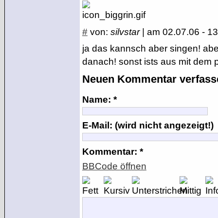
#
von:
silvstar
| am 02.07.06 - 1
ja das kannsch aber singen! abe
BBCode Eingabe
danach! sonst ists aus mit dem 
[b]fett[/b]
[center]zentriert[/center]
Neuen Kommentar verfass
[i]kursiv[/i]
[u]unterstrichen[/u]
Name: *
[lurl=/artikel/]Zu den Artikeln auf denztown.de im gl
Fenster[/lurl]
[lurl]/artikel/[/lurl]
[url=http://www.anfritz.de]anfritz.de[/url]
E-Mail: (wird nicht angezeigt!)
[url]http://www.anfritz.de[/url]
[info]Eine Information[/info]
Kommentar: *
[zitat]Ein Zitat[/zitat]
BBCode
öffnen