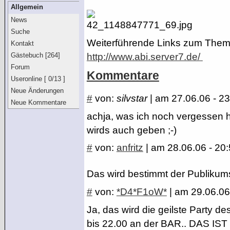
Allgemein
News
Suche
Weiterführende Links zum Them
Kontakt
Gästebuch [264]
http://www.abi.server7.de/
Forum
Kommentare
Useronline [ 0/13 ]
Neue Änderungen
#
von:
silvstar
| am 27.06.06 - 2
Neue Kommentare
achja, was ich noch vergessen 
wirds auch geben ;-)
#
von:
anfritz
| am 28.06.06 - 20
Das wird bestimmt der Publiku
#
von:
*D4*F1oW*
| am 29.06.06
Ja, das wird die geilste Party 
bis 22.00 an der BAR.. DAS