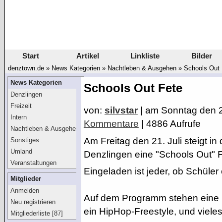
Start
Artikel
Linkliste
Bilder
denztown.de
»
News Kategorien
»
Nachtleben & Ausgehen
»
Schools Out 
News Kategorien
Schools Out Fete
Denzlingen
Freizeit
von:
silvstar
| am
Sonntag den 
Intern
Kommentare
| 4886 Aufrufe
Nachtleben & Ausgehen
Am Freitag den 21. Juli steigt i
Sonstiges
Umland
Denzlingen eine "Schools Out" Fe
Veranstaltungen
Eingeladen ist jeder, ob Schüler o
Mitglieder
Anmelden
Auf dem Programm stehen eine C
Neu registrieren
ein HipHop-Freestyle, und viele
Mitgliederliste [87]