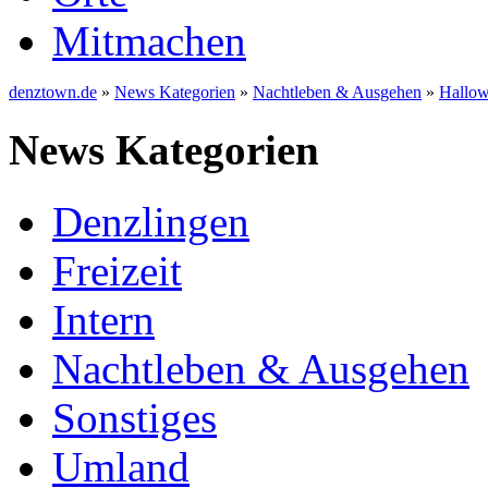
Mitmachen
denztown.de
»
News Kategorien
»
Nachtleben & Ausgehen
»
Hallow
News Kategorien
Denzlingen
Freizeit
Intern
Nachtleben & Ausgehen
Sonstiges
Umland