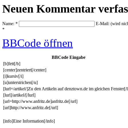
Neuen Kommentar verfas
Name: *
E-Mail: (wird nic
*
BBCode
öffnen
BBCode Eingabe
[b]fett[/b]
[center]zentriert[/center]
[i]kursiv[/i]
[u]unterstrichen[/u]
[lurl=/artikel/]Zu den Artikeln auf denztown.de im gleichen Fenster[/l
[lurl]/artikel/[/lurl]
[url=http://www.anfritz.de]anfritz.de[/url]
[url]http://www.anfritz.de[/url]
[info]Eine Information[/info]