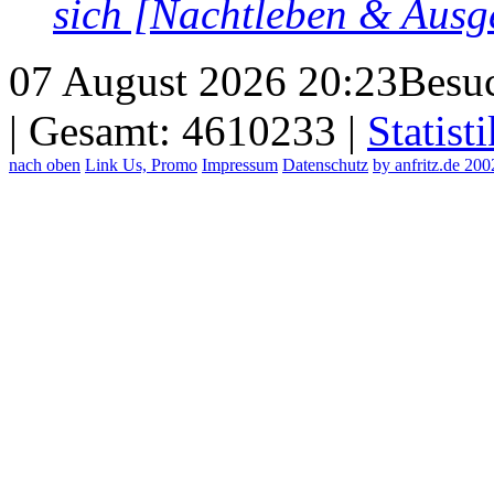
sich [Nachtleben & Ausg
07 August 2026 20:23
Besuc
| Gesamt: 4610233 |
Statisti
nach oben
Link Us, Promo
Impressum
Datenschutz
by anfritz.de 20