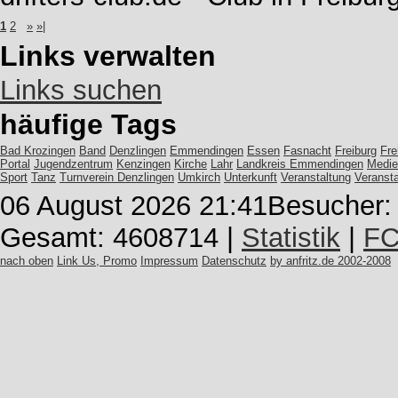
1
2
»
»|
Links verwalten
Links suchen
häufige Tags
Bad Krozingen
Band
Denzlingen
Emmendingen
Essen
Fasnacht
Freiburg
Fre
Portal
Jugendzentrum
Kenzingen
Kirche
Lahr
Landkreis Emmendingen
Medie
Sport
Tanz
Turnverein Denzlingen
Umkirch
Unterkunft
Veranstaltung
Veranst
06 August 2026 21:41
Besucher: 
Gesamt: 4608714 |
Statistik
|
FC
nach oben
Link Us, Promo
Impressum
Datenschutz
by anfritz.de 2002-2008