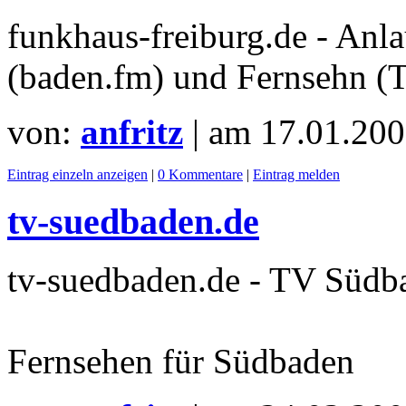
funkhaus-freiburg.de - Anl
(baden.fm) und Fernsehn (
von:
anfritz
| am
17.01.200
Eintrag einzeln anzeigen
|
0 Kommentare
|
Eintrag melden
tv-suedbaden.de
tv-suedbaden.de - TV Südb
Fernsehen für Südbaden