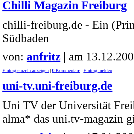
Chilli Magazin Freiburg
chilli-freiburg.de - Ein (Pr
Südbaden
von:
anfritz
| am
13.12.200
Eintrag einzeln anzeigen
|
0 Kommentare
|
Eintrag melden
uni-tv.uni-freiburg.de
Uni TV der Universität Frei
alma* das uni.tv-magazin gib