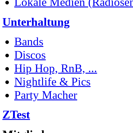
Lokale Medien (Radiosend
Unterhaltung
Bands
Discos
Hip Hop, RnB, ...
Nightlife & Pics
Party Macher
ZTest