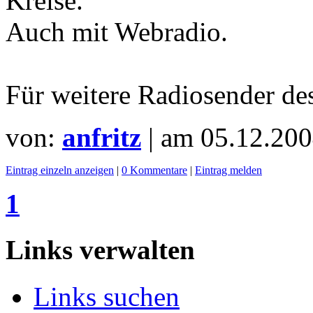
Kreise.
Auch mit Webradio.
Für weitere Radiosender d
von:
anfritz
| am
05.12.200
Eintrag einzeln anzeigen
|
0 Kommentare
|
Eintrag melden
1
Links verwalten
Links suchen