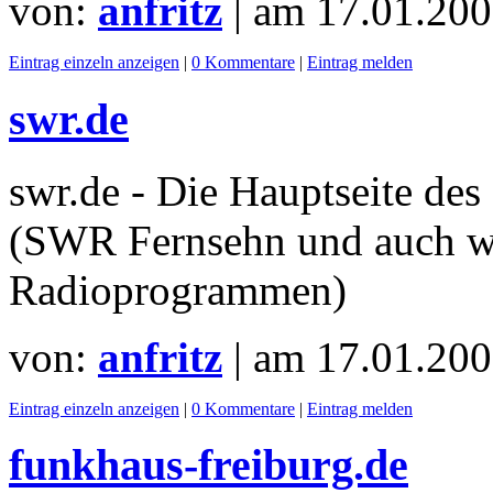
von:
anfritz
| am
17.01.200
Eintrag einzeln anzeigen
|
0 Kommentare
|
Eintrag melden
swr.de
swr.de - Die Hauptseite de
(SWR Fernsehn und auch we
Radioprogrammen)
von:
anfritz
| am
17.01.200
Eintrag einzeln anzeigen
|
0 Kommentare
|
Eintrag melden
funkhaus-freiburg.de