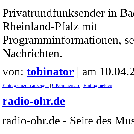
Privatrundfunksender in B
Rheinland-Pfalz mit
Programminformationen, se
Nachrichten.
von:
tobinator
| am
10.04.
Eintrag einzeln anzeigen
|
0 Kommentare
|
Eintrag melden
radio-ohr.de
radio-ohr.de - Seite des Mu