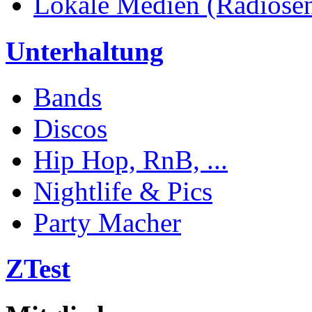
Lokale Medien (Radiosend
Unterhaltung
Bands
Discos
Hip Hop, RnB, ...
Nightlife & Pics
Party Macher
ZTest