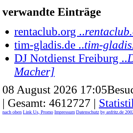
verwandte Einträge
rentaclub.org ..
rentaclub
tim-gladis.de ..
tim-gladi
DJ Notdienst Freiburg ..
D
Macher]
08 August 2026 17:05
Besuc
| Gesamt: 4612727 |
Statisti
nach oben
Link Us, Promo
Impressum
Datenschutz
by anfritz.de 20