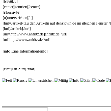
[b]fett[/b]
[center]zentriert[/center]
[i]kursiv[/i]
[u]unterstrichen[/u]
[lurl=/artikel/]Zu den Artikeln auf denztown.de im gleichen Fenster[/l
[lurl]/artikel/[/lurl]
[url=http://www.anfritz.de]anfritz.de[/url]
[url]http://www.anfritz.de[/url]
[info]Eine Information[/info]
[zitat]Ein Zitat[/zitat]