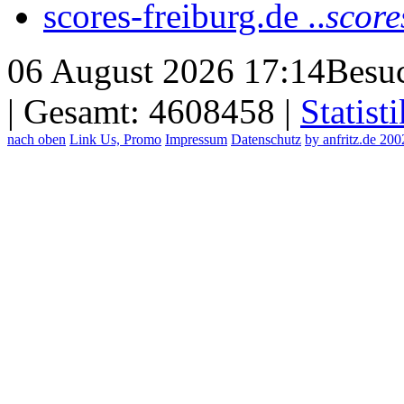
scores-freiburg.de ..
score
06 August 2026 17:14
Besuc
| Gesamt: 4608458 |
Statisti
nach oben
Link Us, Promo
Impressum
Datenschutz
by anfritz.de 20