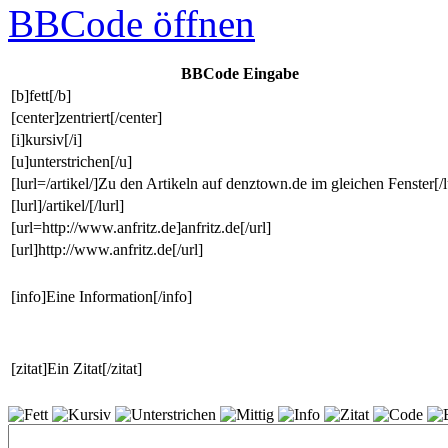
BBCode
öffnen
BBCode Eingabe
[b]fett[/b]
[center]zentriert[/center]
[i]kursiv[/i]
[u]unterstrichen[/u]
[lurl=/artikel/]Zu den Artikeln auf denztown.de im gleichen Fenster[/l
[lurl]/artikel/[/lurl]
[url=http://www.anfritz.de]anfritz.de[/url]
[url]http://www.anfritz.de[/url]
[info]Eine Information[/info]
[zitat]Ein Zitat[/zitat]