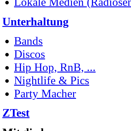
Lokale Medien (Radiosend
Unterhaltung
Bands
Discos
Hip Hop, RnB, ...
Nightlife & Pics
Party Macher
ZTest