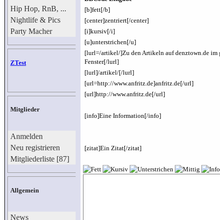
Hip Hop, RnB, ...
[b]fett[/b]
Nightlife & Pics
[center]zentriert[/center]
Party Macher
[i]kursiv[/i]
[u]unterstrichen[/u]
[lurl=/artikel/]Zu den Artikeln auf denztown.de im
Fenster[/lurl]
ZTest
[lurl]/artikel/[/lurl]
[url=http://www.anfritz.de]anfritz.de[/url]
[url]http://www.anfritz.de[/url]
Mitglieder
[info]Eine Information[/info]
Anmelden
Neu registrieren
[zitat]Ein Zitat[/zitat]
Mitgliederliste [87]
Allgemein
News