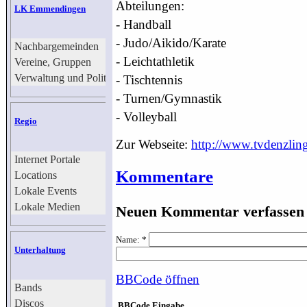
Abteilungen:
LK Emmendingen
- Handball
- Judo/Aikido/Karate
Nachbargemeinden
- Leichtathletik
Vereine, Gruppen
Verwaltung und Politik
- Tischtennis
- Turnen/Gymnastik
- Volleyball
Regio
Zur Webseite:
http://www.tvdenzlin
Internet Portale
Kommentare
Locations
Lokale Events
Lokale Medien
Neuen Kommentar verfassen
(Radiosender, Zeitungen...)
Name: *
Unterhaltung
BBCode
öffnen
Bands
Discos
BBCode Eingabe