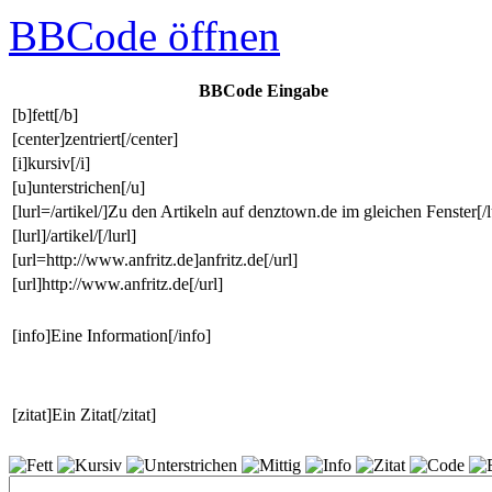
BBCode
öffnen
BBCode Eingabe
[b]fett[/b]
[center]zentriert[/center]
[i]kursiv[/i]
[u]unterstrichen[/u]
[lurl=/artikel/]Zu den Artikeln auf denztown.de im gleichen Fenster[/l
[lurl]/artikel/[/lurl]
[url=http://www.anfritz.de]anfritz.de[/url]
[url]http://www.anfritz.de[/url]
[info]Eine Information[/info]
[zitat]Ein Zitat[/zitat]