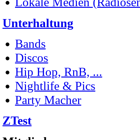
Lokale Medien (Radiosend
Unterhaltung
Bands
Discos
Hip Hop, RnB, ...
Nightlife & Pics
Party Macher
ZTest