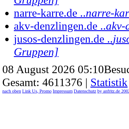
narre-karre.de ..
narre-kar
akv-denzlingen.de ..
akv-
jusos-denzlingen.de ..
jus
Gruppen]
08 August 2026 05:10
Besuc
Gesamt: 4611376 |
Statistik
nach oben
Link Us, Promo
Impressum
Datenschutz
by anfritz.de 20