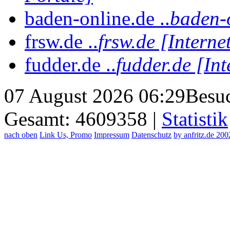
baden-online.de ..
baden-o
frsw.de ..
frsw.de [Interne
fudder.de ..
fudder.de [Int
07 August 2026 06:29
Besuc
Gesamt: 4609358 |
Statistik
nach oben
Link Us, Promo
Impressum
Datenschutz
by anfritz.de 20