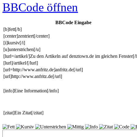
BBCode
öffnen
BBCode Eingabe
[b]fett[/b]
[center]zentriert[/center]
[i]kursiv[/i]
[u]unterstrichen[/u]
[lurl=/artikel/]Zu den Artikeln auf denztown.de im gleichen Fenster[/l
[lurl]/artikel/[/lurl]
[url=http://www.anfritz.de]anfritz.de[/url]
[url]http://www.anfritz.de[/url]
[info]Eine Information[/info]
[zitat]Ein Zitat[/zitat]