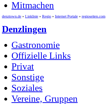
Mitmachen
denztown.de
»
Linkliste
»
Regio
»
Internet Portale
»
regioseiten.com
Denzlingen
Gastronomie
Offizielle Links
Privat
Sonstige
Soziales
Vereine, Gruppen