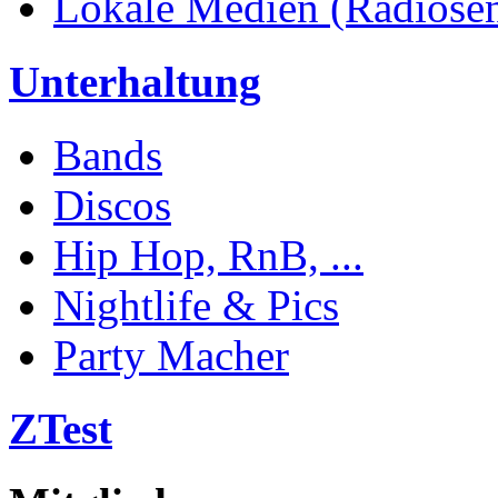
Lokale Medien (Radiosend
Unterhaltung
Bands
Discos
Hip Hop, RnB, ...
Nightlife & Pics
Party Macher
ZTest