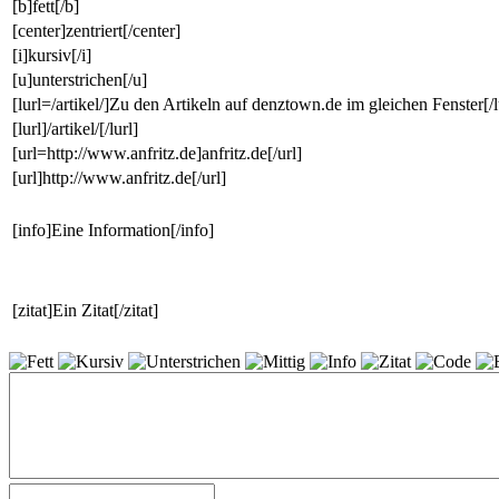
[b]fett[/b]
[center]zentriert[/center]
[i]kursiv[/i]
[u]unterstrichen[/u]
[lurl=/artikel/]Zu den Artikeln auf denztown.de im gleichen Fenster[/l
[lurl]/artikel/[/lurl]
[url=http://www.anfritz.de]anfritz.de[/url]
[url]http://www.anfritz.de[/url]
[info]Eine Information[/info]
[zitat]Ein Zitat[/zitat]