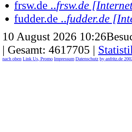
frsw.de ..
frsw.de [Interne
fudder.de ..
fudder.de [Int
10 August 2026 10:26
Besuc
| Gesamt: 4617705 |
Statisti
nach oben
Link Us, Promo
Impressum
Datenschutz
by anfritz.de 20