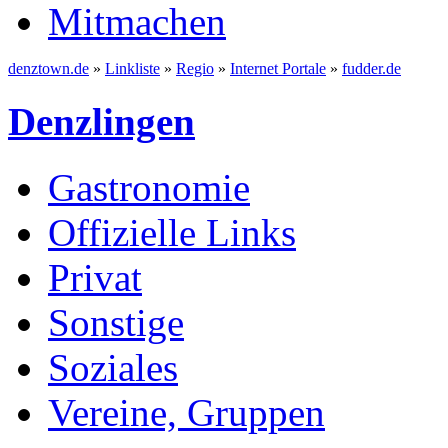
Mitmachen
denztown.de
»
Linkliste
»
Regio
»
Internet Portale
»
fudder.de
Denzlingen
Gastronomie
Offizielle Links
Privat
Sonstige
Soziales
Vereine, Gruppen