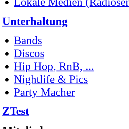
Lokale Medien (Radiosend
Unterhaltung
Bands
Discos
Hip Hop, RnB, ...
Nightlife & Pics
Party Macher
ZTest