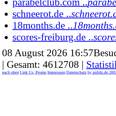
parabelclub.com ..
parabe
schneerot.de ..
schneerot.
18months.de ..
18months.
scores-freiburg.de ..
score
08 August 2026 16:57
Besuc
| Gesamt: 4612708 |
Statisti
nach oben
Link Us, Promo
Impressum
Datenschutz
by anfritz.de 20