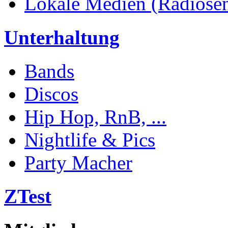
Lokale Medien (Radiosend
Unterhaltung
Bands
Discos
Hip Hop, RnB, ...
Nightlife & Pics
Party Macher
ZTest