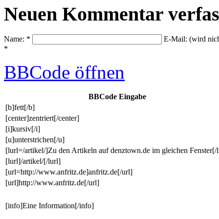
Neuen Kommentar verfas
Name: *
E-Mail: (wird nic
*
BBCode
öffnen
BBCode Eingabe
[b]fett[/b]
[center]zentriert[/center]
[i]kursiv[/i]
[u]unterstrichen[/u]
[lurl=/artikel/]Zu den Artikeln auf denztown.de im gleichen Fenster[/l
[lurl]/artikel/[/lurl]
[url=http://www.anfritz.de]anfritz.de[/url]
[url]http://www.anfritz.de[/url]
[info]Eine Information[/info]