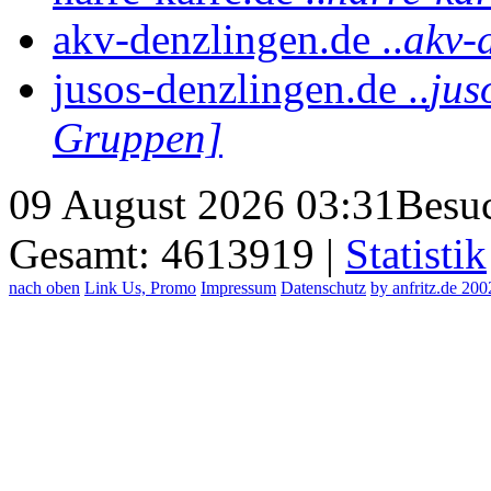
akv-denzlingen.de ..
akv-
jusos-denzlingen.de ..
jus
Gruppen]
09 August 2026 03:31
Besuc
Gesamt: 4613919 |
Statistik
nach oben
Link Us, Promo
Impressum
Datenschutz
by anfritz.de 20