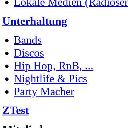
Lokale Medien (Radiosend
Unterhaltung
Bands
Discos
Hip Hop, RnB, ...
Nightlife & Pics
Party Macher
ZTest