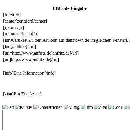
BBCode Eingabe
[b]fett[/b]
[center]zentriert[/center]
[i]kursiv[/i]
[u]unterstrichen[/u]
[lurl=/artikel/]Zu den Artikeln auf denztown.de im gleichen Fenster[/l
[lurl]/artikel/[/lurl]
[url=http://www.anfritz.de]anfritz.de[/url]
[url]http://www.anfritz.de[/url]
[info]Eine Information[/info]
[zitat]Ein Zitat[/zitat]