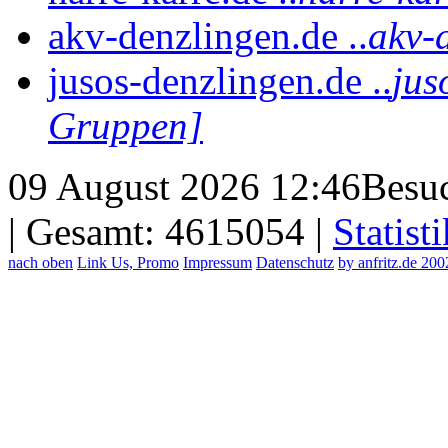
akv-denzlingen.de ..
akv-
jusos-denzlingen.de ..
jus
Gruppen]
09 August 2026 12:46
Besuc
| Gesamt: 4615054 |
Statisti
nach oben
Link Us, Promo
Impressum
Datenschutz
by anfritz.de 20