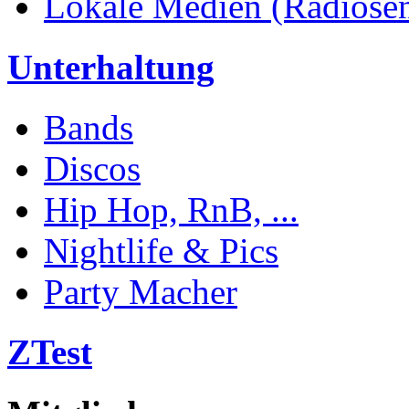
Lokale Medien (Radiosend
Unterhaltung
Bands
Discos
Hip Hop, RnB, ...
Nightlife & Pics
Party Macher
ZTest