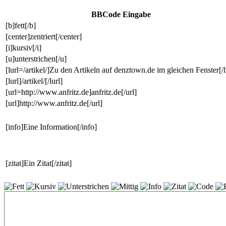
BBCode Eingabe
[b]fett[/b]
[center]zentriert[/center]
[i]kursiv[/i]
[u]unterstrichen[/u]
[lurl=/artikel/]Zu den Artikeln auf denztown.de im gleichen Fenster[/l
[lurl]/artikel/[/lurl]
[url=http://www.anfritz.de]anfritz.de[/url]
[url]http://www.anfritz.de[/url]
[info]Eine Information[/info]
[zitat]Ein Zitat[/zitat]