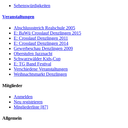
Sehenswürdigkeiten
Veranstaltungen
Abschlussstreich Realschule 2005
E: BaWü Crosslauf Denzlingen 2015
E: Crosslauf Denzlingen 2011
E: Crosslauf Denzlingen 2014
Gewerbeschau Denzlingen 2009
Oberstufen Jazznacht
Schwarzwälder Kids-Cup
E: TG Band Festival
Verschiedene Veranstaltungen
Weihnachtsmarkt Denzlingen
Mitglieder
Anmelden
Neu registrieren
Mitgliederliste [87]
Allgemein