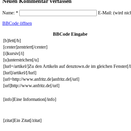
Neuen Kommentar verfassen
Name: *
E-Mail: (wird nic
BBCode
öffnen
BBCode Eingabe
[b]fett[/b]
[center]zentriert[/center]
[i]kursiv[/i]
[u]unterstrichen[/u]
[lurl=/artikel/]Zu den Artikeln auf denztown.de im gleichen Fenster[/l
[lurl]/artikel/[/lurl]
[url=http://www.anfritz.de]anfritz.de[/url]
[url]http://www.anfritz.de[/url]
[info]Eine Information[/info]
[zitat]Ein Zitat[/zitat]