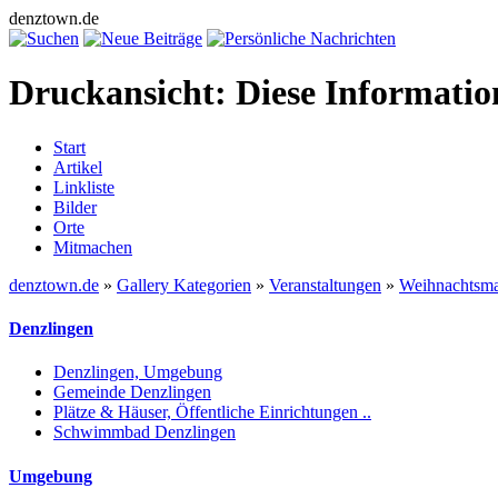
denztown.de
Druckansicht: Diese Informati
Start
Artikel
Linkliste
Bilder
Orte
Mitmachen
denztown.de
»
Gallery Kategorien
»
Veranstaltungen
»
Weihnachtsma
Denzlingen
Denzlingen, Umgebung
Gemeinde Denzlingen
Plätze & Häuser, Öffentliche Einrichtungen ..
Schwimmbad Denzlingen
Umgebung