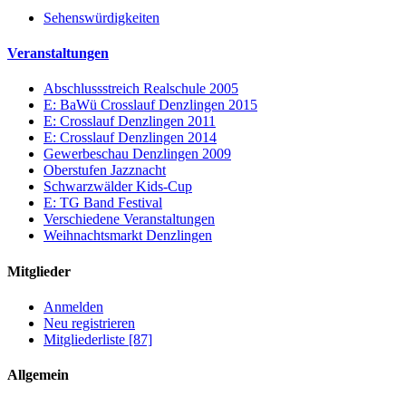
Sehenswürdigkeiten
Veranstaltungen
Abschlussstreich Realschule 2005
E: BaWü Crosslauf Denzlingen 2015
E: Crosslauf Denzlingen 2011
E: Crosslauf Denzlingen 2014
Gewerbeschau Denzlingen 2009
Oberstufen Jazznacht
Schwarzwälder Kids-Cup
E: TG Band Festival
Verschiedene Veranstaltungen
Weihnachtsmarkt Denzlingen
Mitglieder
Anmelden
Neu registrieren
Mitgliederliste [87]
Allgemein