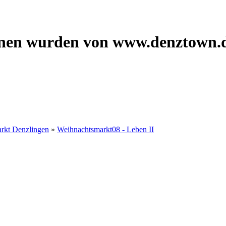
onen wurden von www.denztown.d
rkt Denzlingen
»
Weihnachtsmarkt08 - Leben II