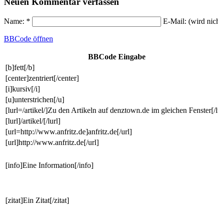
Neuen Kommentar verfassen
Name: *
E-Mail: (wird nic
BBCode
öffnen
BBCode Eingabe
[b]fett[/b]
[center]zentriert[/center]
[i]kursiv[/i]
[u]unterstrichen[/u]
[lurl=/artikel/]Zu den Artikeln auf denztown.de im gleichen Fenster[/l
[lurl]/artikel/[/lurl]
[url=http://www.anfritz.de]anfritz.de[/url]
[url]http://www.anfritz.de[/url]
[info]Eine Information[/info]
[zitat]Ein Zitat[/zitat]