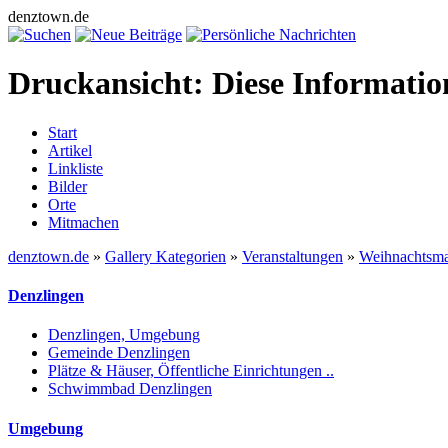
denztown.de
Druckansicht: Diese Informati
Start
Artikel
Linkliste
Bilder
Orte
Mitmachen
denztown.de
»
Gallery Kategorien
»
Veranstaltungen
»
Weihnachtsma
Denzlingen
Denzlingen, Umgebung
Gemeinde Denzlingen
Plätze & Häuser, Öffentliche Einrichtungen ..
Schwimmbad Denzlingen
Umgebung