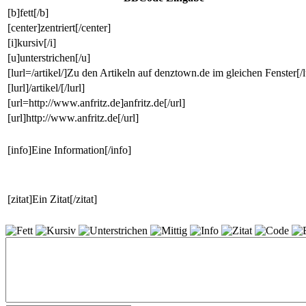
[b]fett[/b]
[center]zentriert[/center]
[i]kursiv[/i]
[u]unterstrichen[/u]
[lurl=/artikel/]Zu den Artikeln auf denztown.de im gleichen Fenster[/l
[lurl]/artikel/[/lurl]
[url=http://www.anfritz.de]anfritz.de[/url]
[url]http://www.anfritz.de[/url]
[info]Eine Information[/info]
[zitat]Ein Zitat[/zitat]