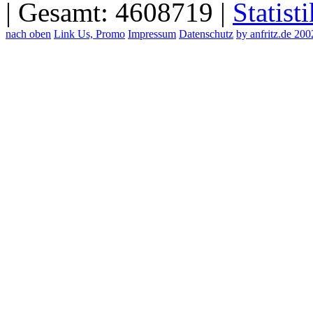
| Gesamt: 4608719 |
Statisti
nach oben
Link Us, Promo
Impressum
Datenschutz
by anfritz.de 20