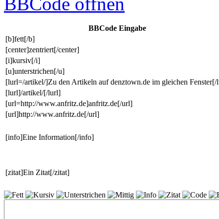
BBCode
öffnen
BBCode Eingabe
[b]fett[/b]
[center]zentriert[/center]
[i]kursiv[/i]
[u]unterstrichen[/u]
[lurl=/artikel/]Zu den Artikeln auf denztown.de im gleichen Fenster[/l
[lurl]/artikel/[/lurl]
[url=http://www.anfritz.de]anfritz.de[/url]
[url]http://www.anfritz.de[/url]
[info]Eine Information[/info]
[zitat]Ein Zitat[/zitat]