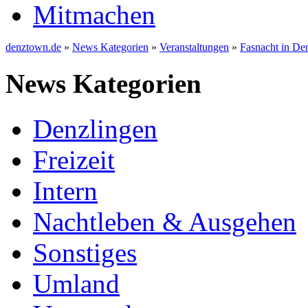
Mitmachen
denztown.de
»
News Kategorien
»
Veranstaltungen
»
Fasnacht in De
News Kategorien
Denzlingen
Freizeit
Intern
Nachtleben & Ausgehen
Sonstiges
Umland