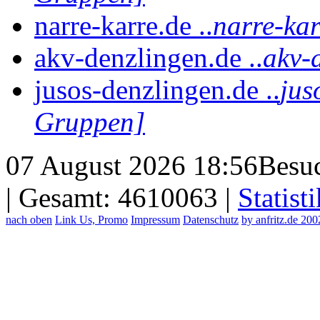
narre-karre.de ..
narre-kar
akv-denzlingen.de ..
akv-
jusos-denzlingen.de ..
jus
Gruppen]
07 August 2026 18:56
Besuc
| Gesamt: 4610063 |
Statisti
nach oben
Link Us, Promo
Impressum
Datenschutz
by anfritz.de 20