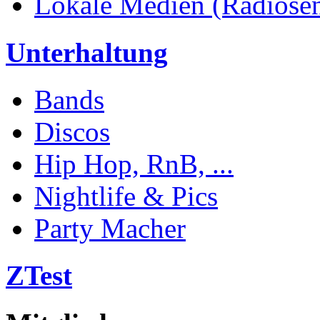
Lokale Medien (Radiosend
Unterhaltung
Bands
Discos
Hip Hop, RnB, ...
Nightlife & Pics
Party Macher
ZTest