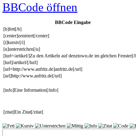
BBCode
öffnen
BBCode Eingabe
[b]fett[/b]
[center]zentriert[/center]
[i]kursiv[/i]
[u]unterstrichen[/u]
[lurl=/artikel/]Zu den Artikeln auf denztown.de im gleichen Fenster[/l
[lurl]/artikel/[/lurl]
[url=http://www.anfritz.de]anfritz.de[/url]
[url]http://www.anfritz.de[/url]
[info]Eine Information[/info]
[zitat]Ein Zitat[/zitat]