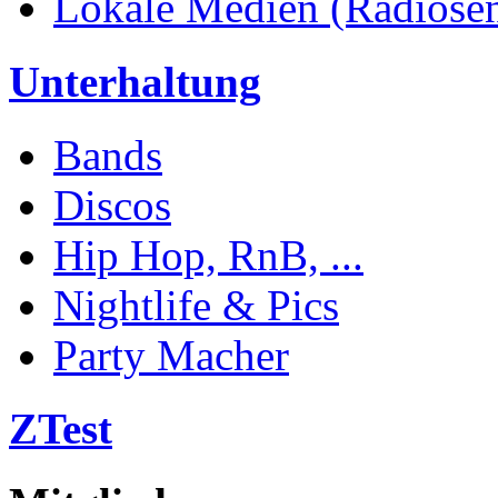
Lokale Medien (Radiosend
Unterhaltung
Bands
Discos
Hip Hop, RnB, ...
Nightlife & Pics
Party Macher
ZTest