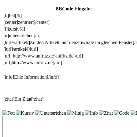
BBCode Eingabe
[b]fett[/b]
[center]zentriert[/center]
[i]kursiv[/i]
[u]unterstrichen[/u]
[lurl=/artikel/]Zu den Artikeln auf denztown.de im gleichen Fenster[/l
[lurl]/artikel/[/lurl]
[url=http://www.anfritz.de]anfritz.de[/url]
[url]http://www.anfritz.de[/url]
[info]Eine Information[/info]
[zitat]Ein Zitat[/zitat]