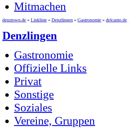
Mitmachen
denztown.de
»
Linkliste
»
Denzlingen
»
Gastronomie
»
delcanto.de
Denzlingen
Gastronomie
Offizielle Links
Privat
Sonstige
Soziales
Vereine, Gruppen