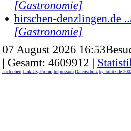
[Gastronomie]
hirschen-denzlingen.de ..
[Gastronomie]
07 August 2026 16:53
Besuc
| Gesamt: 4609912 |
Statisti
nach oben
Link Us, Promo
Impressum
Datenschutz
by anfritz.de 20