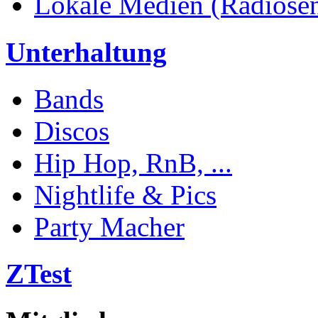
Lokale Medien (Radiosend
Unterhaltung
Bands
Discos
Hip Hop, RnB, ...
Nightlife & Pics
Party Macher
ZTest