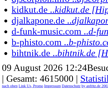
kidkut.de ..
kidkut.de [Hi
djalkapone.de ..
djalkapon
d-funk-music.com ..
d-fu
b-phisto.com ..
b-phisto.c
bihtnik.de ..
bihtnik.de [H
09 August 2026 12:24
Besuc
| Gesamt: 4615000 |
Statisti
nach oben
Link Us, Promo
Impressum
Datenschutz
by anfritz.de 20