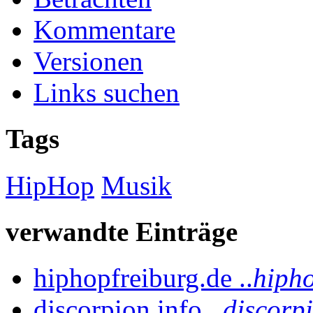
Kommentare
Versionen
Links suchen
Tags
HipHop
Musik
verwandte Einträge
hiphopfreiburg.de ..
hipho
djscorpion.info ..
djscorpi