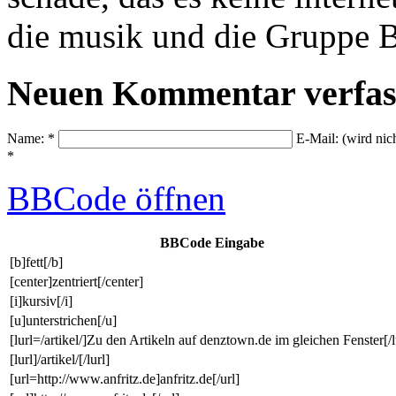
die musik und die Gruppe Bih
Neuen Kommentar verfas
Name: *
E-Mail: (wird nic
*
BBCode
öffnen
BBCode Eingabe
[b]fett[/b]
[center]zentriert[/center]
[i]kursiv[/i]
[u]unterstrichen[/u]
[lurl=/artikel/]Zu den Artikeln auf denztown.de im gleichen Fenster[/l
[lurl]/artikel/[/lurl]
[url=http://www.anfritz.de]anfritz.de[/url]