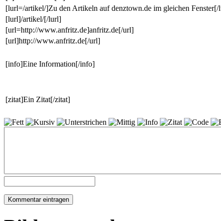
[lurl=/artikel/]Zu den Artikeln auf denztown.de im gleichen Fenster[/l
[lurl]/artikel/[/lurl]
[url=http://www.anfritz.de]anfritz.de[/url]
[url]http://www.anfritz.de[/url]
[info]Eine Information[/info]
[zitat]Ein Zitat[/zitat]