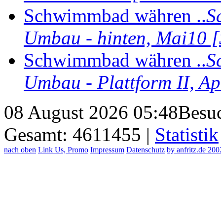
Schwimmbad währen ..
S
Umbau - hinten, Mai10 
Schwimmbad währen ..
S
Umbau - Plattform II, A
08 August 2026 05:48
Besuc
Gesamt: 4611455 |
Statistik
nach oben
Link Us, Promo
Impressum
Datenschutz
by anfritz.de 20