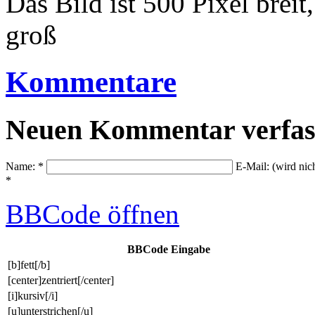
Das Bild ist 500 Pixel brei
groß
Kommentare
Neuen Kommentar verfas
Name: *
E-Mail: (wird nic
*
BBCode
öffnen
BBCode Eingabe
[b]fett[/b]
[center]zentriert[/center]
[i]kursiv[/i]
[u]unterstrichen[/u]