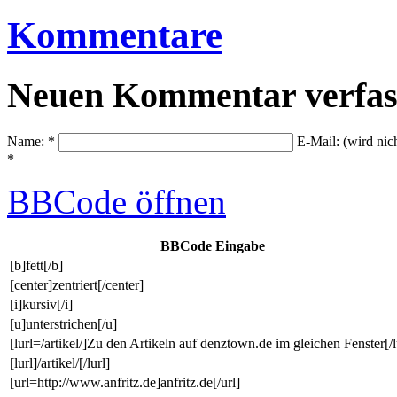
Kommentare
Neuen Kommentar verfas
Name: *
E-Mail: (wird nic
*
BBCode
öffnen
BBCode Eingabe
[b]fett[/b]
[center]zentriert[/center]
[i]kursiv[/i]
[u]unterstrichen[/u]
[lurl=/artikel/]Zu den Artikeln auf denztown.de im gleichen Fenster[/l
[lurl]/artikel/[/lurl]
[url=http://www.anfritz.de]anfritz.de[/url]