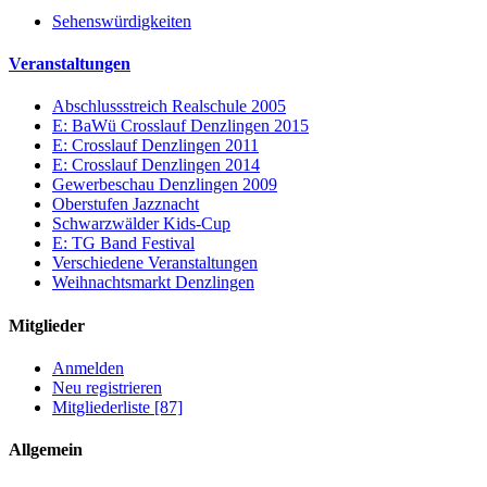
Sehenswürdigkeiten
Veranstaltungen
Abschlussstreich Realschule 2005
E: BaWü Crosslauf Denzlingen 2015
E: Crosslauf Denzlingen 2011
E: Crosslauf Denzlingen 2014
Gewerbeschau Denzlingen 2009
Oberstufen Jazznacht
Schwarzwälder Kids-Cup
E: TG Band Festival
Verschiedene Veranstaltungen
Weihnachtsmarkt Denzlingen
Mitglieder
Anmelden
Neu registrieren
Mitgliederliste [87]
Allgemein