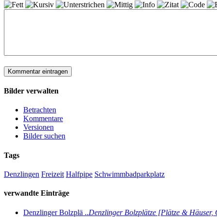
Bilder verwalten
Betrachten
Kommentare
Versionen
Bilder suchen
Tags
Denzlingen
Freizeit
Halfpipe
Schwimmbadparkplatz
verwandte Einträge
Denzlinger Bolzplä ..
Denzlinger Bolzplätze [Plätze & Häuser, Ö