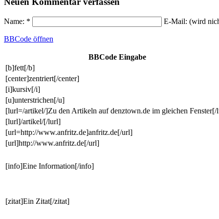
Neuen Kommentar verfassen
Name: *
E-Mail: (wird nic
BBCode
öffnen
BBCode Eingabe
[b]fett[/b]
[center]zentriert[/center]
[i]kursiv[/i]
[u]unterstrichen[/u]
[lurl=/artikel/]Zu den Artikeln auf denztown.de im gleichen Fenster[/l
[lurl]/artikel/[/lurl]
[url=http://www.anfritz.de]anfritz.de[/url]
[url]http://www.anfritz.de[/url]
[info]Eine Information[/info]
[zitat]Ein Zitat[/zitat]