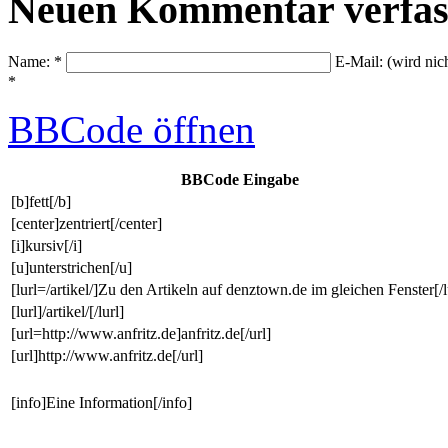
Neuen Kommentar verfas
Name: *
E-Mail: (wird nic
*
BBCode
öffnen
BBCode Eingabe
[b]fett[/b]
[center]zentriert[/center]
[i]kursiv[/i]
[u]unterstrichen[/u]
[lurl=/artikel/]Zu den Artikeln auf denztown.de im gleichen Fenster[/l
[lurl]/artikel/[/lurl]
[url=http://www.anfritz.de]anfritz.de[/url]
[url]http://www.anfritz.de[/url]
[info]Eine Information[/info]