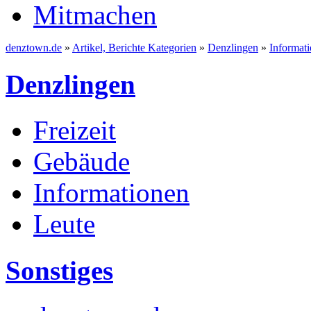
Mitmachen
denztown.de
»
Artikel, Berichte Kategorien
»
Denzlingen
»
Informat
Denzlingen
Freizeit
Gebäude
Informationen
Leute
Sonstiges