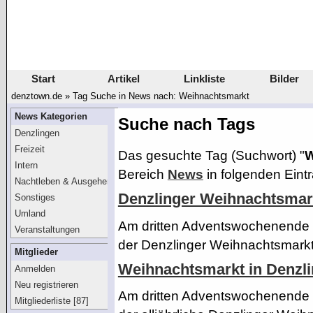
Start
Artikel
Linkliste
Bilder
denztown.de
»
Tag Suche in News nach: Weihnachtsmarkt
News Kategorien
Suche nach Tags
Denzlingen
Freizeit
Das gesuchte Tag (Suchwort) "
W
Intern
Bereich
News
in folgenden Eint
Nachtleben & Ausgehen
Denzlinger Weihnachtsmar
Sonstiges
Umland
Am dritten Adventswochenende (
Veranstaltungen
der Denzlinger Weihnachtsmarkt 
Mitglieder
Weihnachtsmarkt in Denzl
Anmelden
Neu registrieren
Am dritten Adventswochenende (
Mitgliederliste [87]