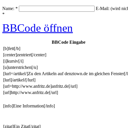
Name: *
E-Mail: (wird nic
*
BBCode
öffnen
BBCode Eingabe
[b]fett[/b]
[center]zentriert[/center]
[i]kursiv[/i]
[u]unterstrichen[/u]
[lurl=/artikel/]Zu den Artikeln auf denztown.de im gleichen Fenster[/l
[lurl]/artikel/[/lurl]
[url=http://www.anfritz.de]anfritz.de[/url]
[url]http://www.anfritz.de[/url]
[info]Eine Information[/info]
[zitat]Ein Zitat[/zitat]