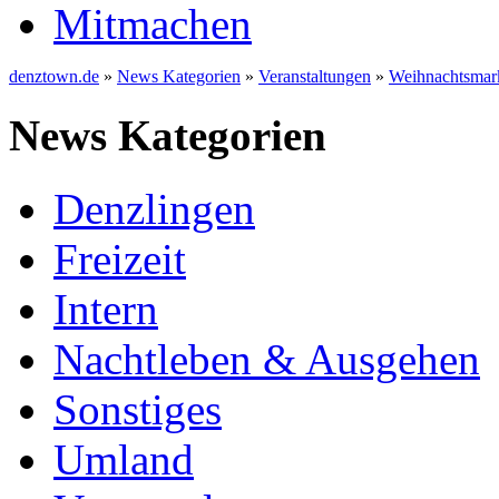
Mitmachen
denztown.de
»
News Kategorien
»
Veranstaltungen
»
Weihnachtsmark
News Kategorien
Denzlingen
Freizeit
Intern
Nachtleben & Ausgehen
Sonstiges
Umland