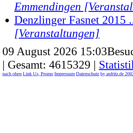
Emmendingen [Veranstal
Denzlinger Fasnet 2015 .
[Veranstaltungen]
09 August 2026 15:03
Besuc
| Gesamt: 4615329 |
Statisti
nach oben
Link Us, Promo
Impressum
Datenschutz
by anfritz.de 20