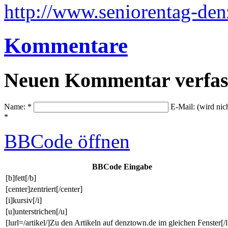
http://www.seniorentag-den
Kommentare
Neuen Kommentar verfas
Name: *
E-Mail: (wird nic
*
BBCode
öffnen
BBCode Eingabe
[b]fett[/b]
[center]zentriert[/center]
[i]kursiv[/i]
[u]unterstrichen[/u]
[lurl=/artikel/]Zu den Artikeln auf denztown.de im gleichen Fenster[/l