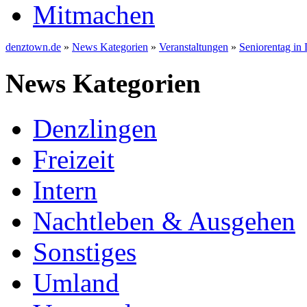
Mitmachen
denztown.de
»
News Kategorien
»
Veranstaltungen
»
Seniorentag in
News Kategorien
Denzlingen
Freizeit
Intern
Nachtleben & Ausgehen
Sonstiges
Umland