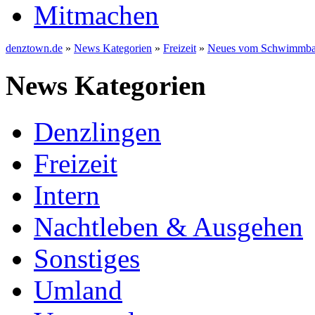
Mitmachen
denztown.de
»
News Kategorien
»
Freizeit
»
Neues vom Schwimmb
News Kategorien
Denzlingen
Freizeit
Intern
Nachtleben & Ausgehen
Sonstiges
Umland