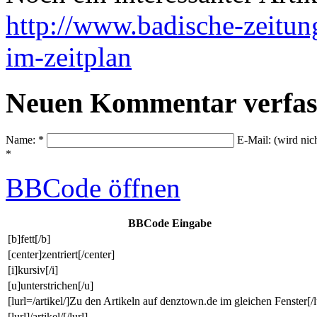
http://www.badische-zeitun
im-zeitplan
Neuen Kommentar verfas
Name: *
E-Mail: (wird nic
*
BBCode
öffnen
BBCode Eingabe
[b]fett[/b]
[center]zentriert[/center]
[i]kursiv[/i]
[u]unterstrichen[/u]
[lurl=/artikel/]Zu den Artikeln auf denztown.de im gleichen Fenster[/l
[lurl]/artikel/[/lurl]