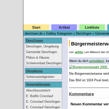
Start
Artikel
Linkliste
denztown.de
»
Gallery Kategorien
»
Denzlingen
»
Gemeinde
Denzlingen
Bürgermeisterwa
Denzlingen, Umgebung
Gemeinde Denzlingen
von:
anfritz
| am
Mittwoch den 2
Plätze & Häuser,
Wenn du dich
anmeldest
, k
Öffentliche Einrichtungen
Schwimmbad Denzlingen
..
Umgebung
Die Bürgermeistertanne wird
Sehenswürdigkeiten
Das Bild ist 1024 Pixel brei
Veranstaltungen
Abschlussstreich
Kommentare
Realschule 2005
E: BaWü Crosslauf
Denzlingen 2015
E: Crosslauf Denzlingen
Neuen Kommentar ver
2011
E: Crosslauf Denzlingen