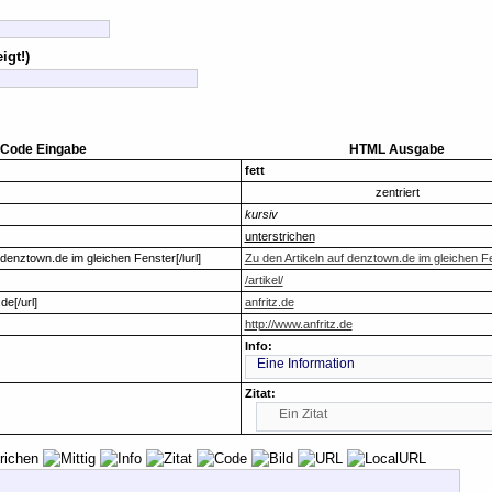
igt!)
Code Eingabe
HTML Ausgabe
fett
zentriert
kursiv
unterstrichen
uf denztown.de im gleichen Fenster[/lurl]
Zu den Artikeln auf denztown.de im gleichen F
/artikel/
de[/url]
anfritz.de
http://www.anfritz.de
Info:
Eine Information
Zitat:
Ein Zitat