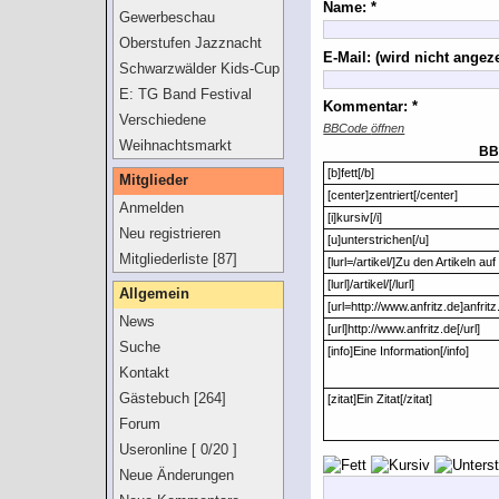
Name: *
2014
Gewerbeschau
Denzlingen 2009
Oberstufen Jazznacht
E-Mail: (wird nicht angeze
Schwarzwälder Kids-Cup
E: TG Band Festival
Kommentar: *
Verschiedene
BBCode
öffnen
Veranstaltungen
Weihnachtsmarkt
BB
Denzlingen
[b]fett[/b]
Mitglieder
[center]zentriert[/center]
Anmelden
[i]kursiv[/i]
Neu registrieren
[u]unterstrichen[/u]
Mitgliederliste [87]
[lurl=/artikel/]Zu den Artikeln a
[lurl]/artikel/[/lurl]
Allgemein
[url=http://www.anfritz.de]anfritz.
News
[url]http://www.anfritz.de[/url]
Suche
[info]Eine Information[/info]
Kontakt
Gästebuch [264]
[zitat]Ein Zitat[/zitat]
Forum
Useronline [ 0/20 ]
Neue Änderungen