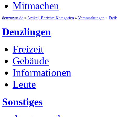
Mitmachen
denztown.de
»
Artikel, Berichte Kategorien
»
Veranstaltungen
»
Frei
Denzlingen
Freizeit
Gebäude
Informationen
Leute
Sonstiges