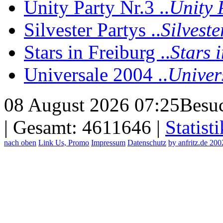
Unity Party Nr.3 ..
Unity 
Silvester Partys ..
Silvest
Stars in Freiburg ..
Stars 
Universale 2004 ..
Univer
08 August 2026 07:25
Besuc
| Gesamt: 4611646 |
Statisti
nach oben
Link Us, Promo
Impressum
Datenschutz
by anfritz.de 20