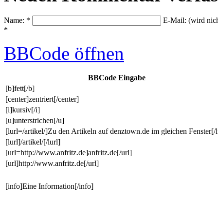
Name: *
E-Mail: (wird nic
*
BBCode
öffnen
BBCode Eingabe
[b]fett[/b]
[center]zentriert[/center]
[i]kursiv[/i]
[u]unterstrichen[/u]
[lurl=/artikel/]Zu den Artikeln auf denztown.de im gleichen Fenster[/l
[lurl]/artikel/[/lurl]
[url=http://www.anfritz.de]anfritz.de[/url]
[url]http://www.anfritz.de[/url]
[info]Eine Information[/info]