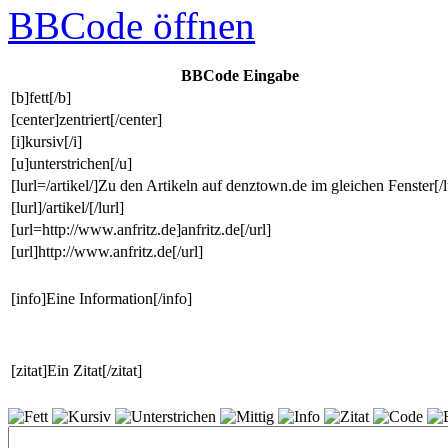
BBCode
öffnen
BBCode Eingabe
[b]fett[/b]
[center]zentriert[/center]
[i]kursiv[/i]
[u]unterstrichen[/u]
[lurl=/artikel/]Zu den Artikeln auf denztown.de im gleichen Fenster[/l
[lurl]/artikel/[/lurl]
[url=http://www.anfritz.de]anfritz.de[/url]
[url]http://www.anfritz.de[/url]
[info]Eine Information[/info]
[zitat]Ein Zitat[/zitat]