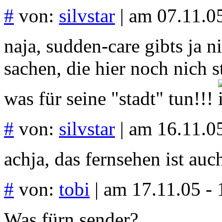
#
von:
silvstar
| am 07.11.05
naja, sudden-care gibts ja n
sachen, die hier noch nich st
was für seine "stadt" tun!!!
#
von:
silvstar
| am 16.11.05
achja, das fernsehen ist auch
#
von:
tobi
| am 17.11.05 - 
Was fürn sender?