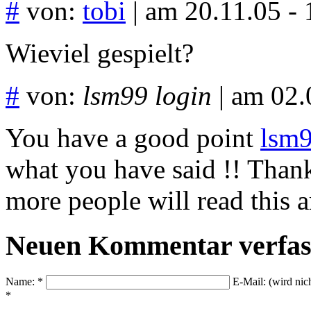
#
von:
tobi
| am 20.11.05 - 
Wieviel gespielt?
#
von:
lsm99 login
| am 02.
You have a good point
lsm9
what you have said !! Thank
more people will read this ar
Neuen Kommentar verfas
Name: *
E-Mail: (wird nic
*