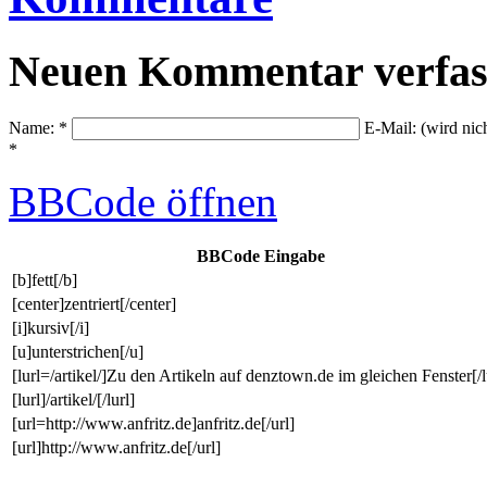
Neuen Kommentar verfas
Name: *
E-Mail: (wird nic
*
BBCode
öffnen
BBCode Eingabe
[b]fett[/b]
[center]zentriert[/center]
[i]kursiv[/i]
[u]unterstrichen[/u]
[lurl=/artikel/]Zu den Artikeln auf denztown.de im gleichen Fenster[/l
[lurl]/artikel/[/lurl]
[url=http://www.anfritz.de]anfritz.de[/url]
[url]http://www.anfritz.de[/url]