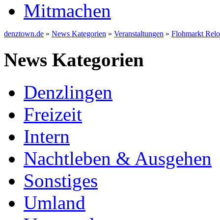
Mitmachen
denztown.de
»
News Kategorien
»
Veranstaltungen
»
Flohmarkt Rel
News Kategorien
Denzlingen
Freizeit
Intern
Nachtleben & Ausgehen
Sonstiges
Umland