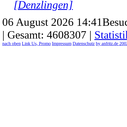
[Denzlingen]
06 August 2026 14:41
Besuc
| Gesamt: 4608307 |
Statisti
nach oben
Link Us, Promo
Impressum
Datenschutz
by anfritz.de 20