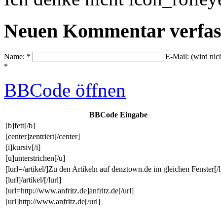
Neuen Kommentar verfas
Name: *
E-Mail: (wird nic
*
BBCode
öffnen
BBCode Eingabe
[b]fett[/b]
[center]zentriert[/center]
[i]kursiv[/i]
[u]unterstrichen[/u]
[lurl=/artikel/]Zu den Artikeln auf denztown.de im gleichen Fenster[/l
[lurl]/artikel/[/lurl]
[url=http://www.anfritz.de]anfritz.de[/url]
[url]http://www.anfritz.de[/url]